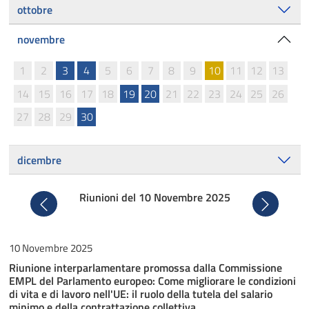
ottobre
novembre
1
2
3
4
5
6
7
8
9
10
11
12
13
14
15
16
17
18
19
20
21
22
23
24
25
26
27
28
29
30
dicembre
Riunioni del 10 Novembre 2025
Precedente
Successiv
10 Novembre 2025
Riunione interparlamentare promossa dalla Commissione
EMPL del Parlamento europeo: Come migliorare le condizioni
di vita e di lavoro nell'UE: il ruolo della tutela del salario
minimo e della contrattazione collettiva