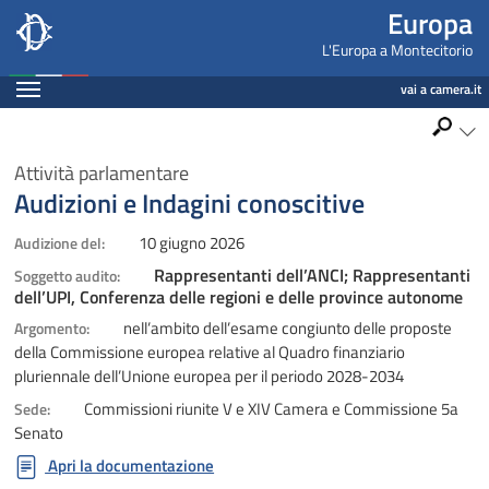
Europa, Camera dei Deputati - europa.camera.it
Navigazione pagine di servizio
Salta al contenuto principale
Salta al menu di navigazione
Fine pagina
Salta al contenuto principale
Salta al menu di navigazione
Vai a inizio pagina
Europa
L'Europa a Montecitorio
Espandi
vai a camera.it
Ricerca
Apri
Attività parlamentare
Audizioni e Indagini conoscitive
10 giugno 2026
Audizione del:
Rappresentanti dell’ANCI; Rappresentanti
Soggetto audito:
dell’UPI, Conferenza delle regioni e delle province autonome
nell’ambito dell’esame congiunto delle proposte
Argomento:
della Commissione europea relative al Quadro finanziario
pluriennale dell’Unione europea per il periodo 2028-2034
Commissioni riunite V e XIV Camera e Commissione 5a
Sede:
Senato
Apri la documentazione