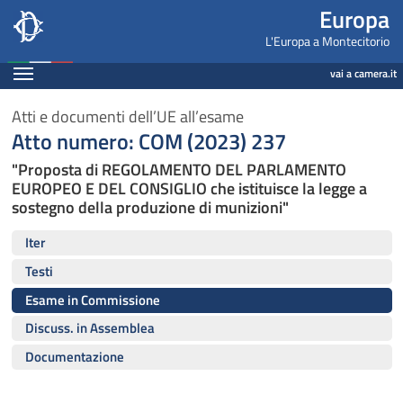
Europa, Camera dei Deputati - europa.camera.it
Navigazione pagine di servizio
Salta al contenuto principale
Salta al menu di navigazione
Fine pagina
Salta al contenuto principale
Salta al menu di navigazione
Vai a inizio pagina
Europa
L'Europa a Montecitorio
Espandi
vai a camera.it
Atti e documenti dell’UE all’esame
Atto numero: COM (2023) 237
"Proposta di REGOLAMENTO DEL PARLAMENTO
EUROPEO E DEL CONSIGLIO che istituisce la legge a
sostegno della produzione di munizioni"
Iter
Testi
Esame in Commissione
Discuss. in Assemblea
Documentazione