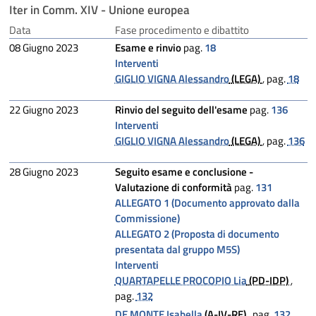
Iter in Comm. XIV - Unione europea
Data
Fase procedimento e dibattito
08 Giugno 2023
Esame e rinvio
pag.
18
Interventi
GIGLIO VIGNA Alessandro
(LEGA)
,
pag.
18
22 Giugno 2023
Rinvio del seguito dell'esame
pag.
136
Interventi
GIGLIO VIGNA Alessandro
(LEGA)
,
pag.
136
28 Giugno 2023
Seguito esame e conclusione -
Valutazione di conformità
pag.
131
ALLEGATO 1 (Documento approvato dalla
Commissione)
ALLEGATO 2 (Proposta di documento
presentata dal gruppo M5S)
Interventi
QUARTAPELLE PROCOPIO Lia
(PD-IDP)
,
pag.
132
DE MONTE Isabella
(A-IV-RE)
,
pag.
132