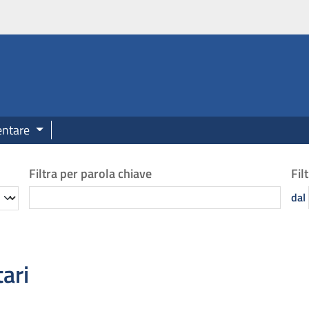
era.it
entare
Filtra per parola chiave
Fil
Cerca
dal
ari