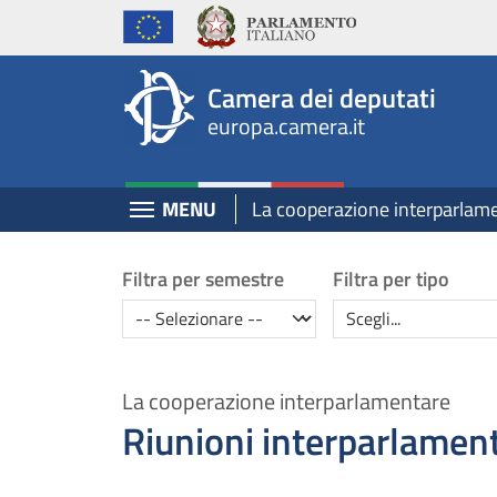
Europa, Camera dei Deputati - europa.cam
Navigazione pagine di servizio
Salta al contenuto principale
Salta al menu di navigazione
Fine pagina
Salta al contenuto principale
Salta al menu di navigazione
Vai a inizio pagina
Camera dei deputati
europa.camera.it
Espandi
MENU
La cooperazione interparlam
Ricerca
Filtra per semestre
Filtra per tipo
Semestre
Tipo
La cooperazione interparlamentare
Riunioni interparlament