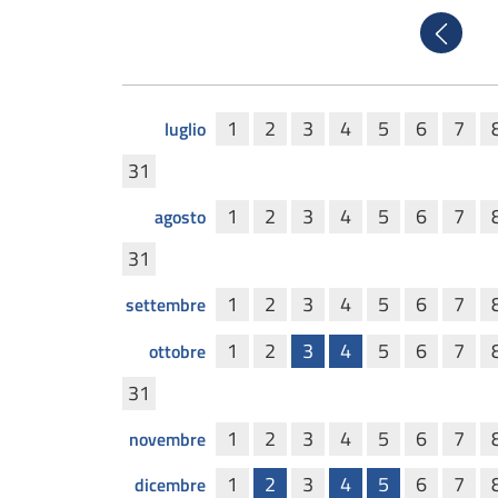
Precede
1
2
3
4
5
6
7
luglio
31
1
2
3
4
5
6
7
agosto
31
1
2
3
4
5
6
7
settembre
1
2
3
4
5
6
7
ottobre
31
1
2
3
4
5
6
7
novembre
1
2
3
4
5
6
7
dicembre