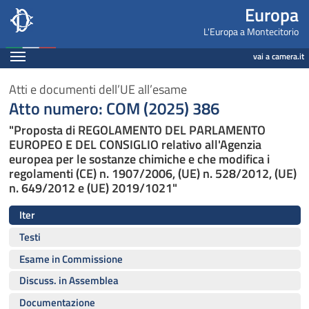
Europa, Camera dei Deputati - europa.camera.it
Navigazione pagine di servizio
Salta al contenuto principale
Salta al menu di navigazione
Fine pagina
Salta al contenuto principale
Salta al menu di navigazione
Vai a inizio pagina
Europa
L'Europa a Montecitorio
Espandi
vai a camera.it
Atti e documenti dell’UE all’esame
Atto numero: COM (2025) 386
"Proposta di REGOLAMENTO DEL PARLAMENTO
EUROPEO E DEL CONSIGLIO relativo all'Agenzia
europea per le sostanze chimiche e che modifica i
regolamenti (CE) n. 1907/2006, (UE) n. 528/2012, (UE)
n. 649/2012 e (UE) 2019/1021"
Iter
Testi
Esame in Commissione
Discuss. in Assemblea
Documentazione