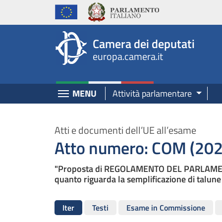
Europa, Camera dei Deputati - europa.cam
Navigazione pagine di servizio
Salta al contenuto principale
Salta al menu di navigazione
Fine pagina
Salta al contenuto principale
Salta al menu di navigazione
Vai a inizio pagina
Camera dei deputati
europa.camera.it
Espandi
MENU
Attività parlamentare
Atti e documenti dell’UE all’esame
Atto numero: COM (202
"Proposta di REGOLAMENTO DEL PARLAMENT
quanto riguarda la semplificazione di talune 
Iter
Testi
Esame in Commissione